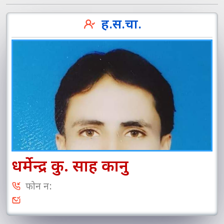
ह.स.चा.
धर्मेन्द्र कु. साह कानु
फोन न: