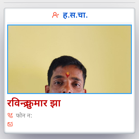
ह.स.चा.
रविन्द्र कुमार झा
फोन न: